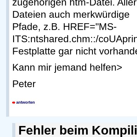
zugehörigen htm-Datei. Alle
Dateien auch merkwürdige
Pfade, z.B. HREF="MS-
ITS:ntshared.chm::/coUAprint
Festplatte gar nicht vorhand
Kann mir jemand helfen>
Peter
antworten
Fehler beim Kompil